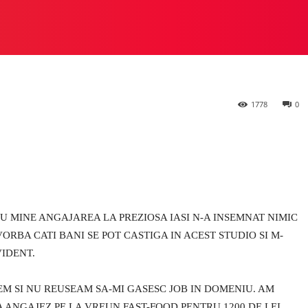
 STUDIO
PREZIOSA
HEYLUX VS ALTE STUDIOURI
M
1778
0
RU MINE ANGAJAREA LA PREZIOSA IASI N-A INSEMNAT NIMIC
VORBA CATI BANI SE POT CASTIGA IN ACEST STUDIO SI M-
VIDENT.
M SI NU REUSEAM SA-MI GASESC JOB IN DOMENIU. AM
A ANGAJEZ PE LA VREUN FAST-FOOD PENTRU 1200 DE LEI