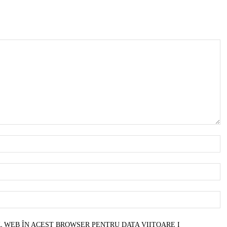
N
E
W
L WEB ÎN ACEST BROWSER PENTRU DATA VIITOARE I