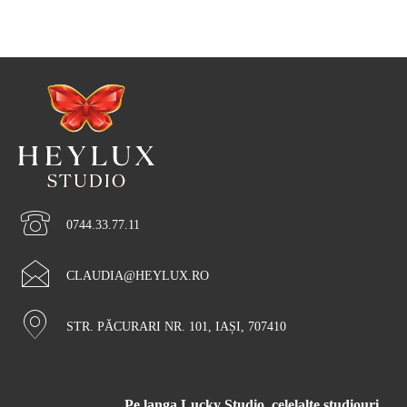
0744.33.77.11
CLAUDIA@HEYLUX.RO
STR. PĂCURARI NR. 101, IAȘI, 707410
Pe langa Lucky Studio, celelalte studiouri