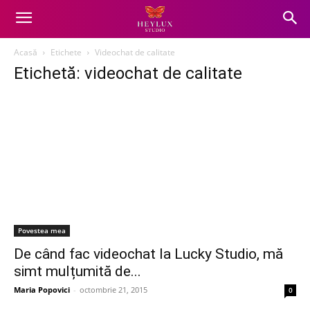
Acasă
Etichete
Videochat de calitate
Etichetă: videochat de calitate
Povestea mea
De când fac videochat la Lucky Studio, mă
simt mulțumită de...
Maria Popovici
-
octombrie 21, 2015
0