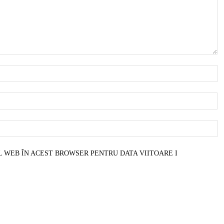
N
E
W
L WEB ÎN ACEST BROWSER PENTRU DATA VIITOARE I