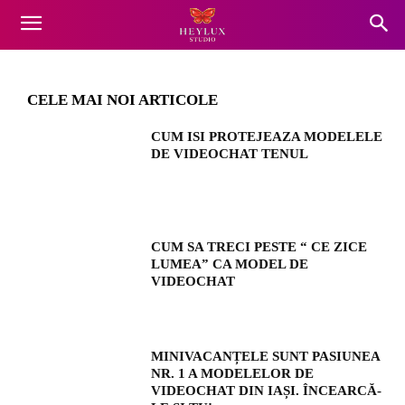
Preziosa e mai frumos decat chiar visele
Acasă
Preziosa
Preziosa e mai frumos decat chiar visele
mele, m-am indragostit de acest...
mele, m-am indragostit de acest job
CELE MAI NOI ARTICOLE
CUM ISI PROTEJEAZA MODELELE
DE VIDEOCHAT TENUL
CUM SA TRECI PESTE “ CE ZICE
LUMEA” CA MODEL DE
VIDEOCHAT
MINIVACANȚELE SUNT PASIUNEA
NR. 1 A MODELELOR DE
VIDEOCHAT DIN IAȘI. ÎNCEARCĂ-