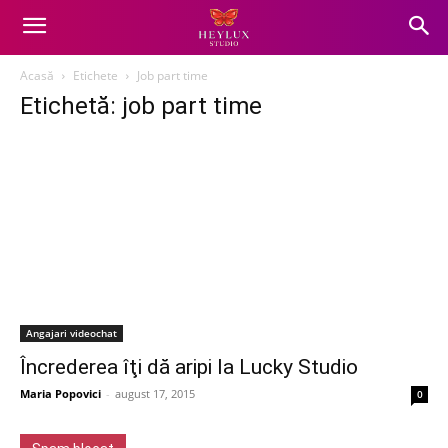
Acasă
Etichete
Job part time
Etichetă: job part time
Angajari videochat
Încrederea îţi dă aripi la Lucky Studio
Maria Popovici
-
august 17, 2015
0