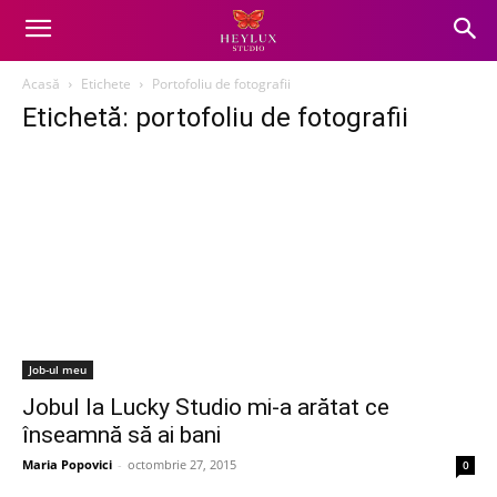
Acasă
Etichete
Portofoliu de fotografii
Etichetă: portofoliu de fotografii
Job-ul meu
Jobul la Lucky Studio mi-a arătat ce
înseamnă să ai bani
Maria Popovici
-
octombrie 27, 2015
0