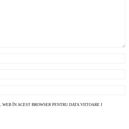
N
E
W
L WEB ÎN ACEST BROWSER PENTRU DATA VIITOARE I