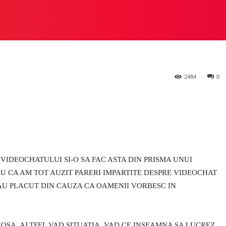
at la Preziosa?
 STUDIO
PREZIOSA
HEYLUX VS ALTE STUDIOURI
M
2484
0
VIDEOCHATULUI SI-O SA FAC ASTA DIN PRISMA UNUI
U CA AM TOT AUZIT PARERI IMPARTITE DESPRE VIDEOCHAT
-AU PLACUT DIN CAUZA CA OAMENII VORBESC IN
IOSA, ALTFEL VAD SITUATIA, VAD CE INSEAMNA SA LUCREZ