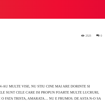
entru fete?
 STUDIO
PREZIOSA
HEYLUX VS ALTE STUDIOURI
M
2525
0
N-AU MULTE VISE, NU STIU CINE MAI ARE DORINTE SI
ELE SUNT CELE CARE ISI PROPUN FOARTE MULTE LUCRURI,
ZI O FATA TRISTA, AMARATA… NU E FRUMOS. DE ASTA N-O SA