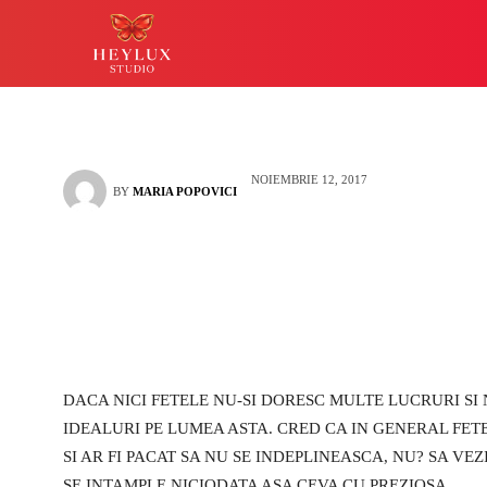
devin realitate p
HEYLUX IASI
LUCKY
NOIEMBRIE 12, 2017
BY
MARIA POPOVICI
DACA NICI FETELE NU-SI DORESC MULTE LUCRURI SI 
IDEALURI PE LUMEA ASTA. CRED CA IN GENERAL FET
SI AR FI PACAT SA NU SE INDEPLINEASCA, NU? SA VE
SE INTAMPLE NICIODATA ASA CEVA CU PREZIOSA.