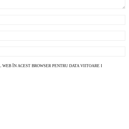
N
E
W
L WEB ÎN ACEST BROWSER PENTRU DATA VIITOARE I