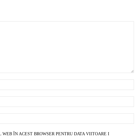
N
E
W
L WEB ÎN ACEST BROWSER PENTRU DATA VIITOARE I