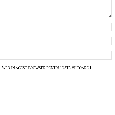
N
E
W
L WEB ÎN ACEST BROWSER PENTRU DATA VIITOARE I