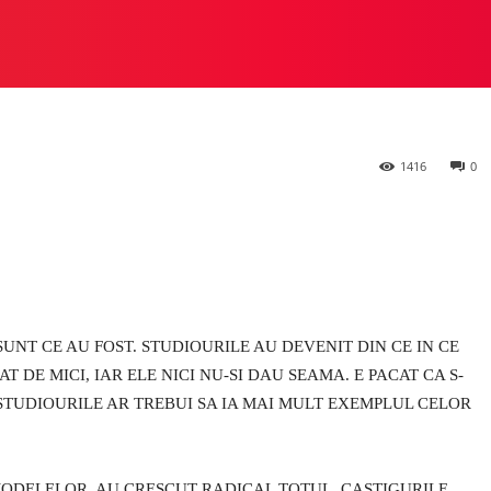
 STUDIO
PREZIOSA
HEYLUX VS ALTE STUDIOURI
M
1416
0
UNT CE AU FOST. STUDIOURILE AU DEVENIT DIN CE IN CE
DE MICI, IAR ELE NICI NU-SI DAU SEAMA. E PACAT CA S-
STUDIOURILE AR TREBUI SA IA MAI MULT EXEMPLUL CELOR
MODELELOR, AU CRESCUT RADICAL TOTUL. CASTIGURILE