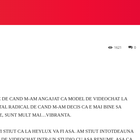
 mai bun job din I
 STUDIO
PREZIOSA
HEYLUX VS ALTE STUDIOURI
M
1621
0
 DE CAND M-AM ANGAJAT CA MODEL DE VIDEOCHAT LA
TAL RADICAL DE CAND M-AM DECIS CA E MAI BINE SA
NE, SUNT MULT MAI…VIBRANTA.
 FI STIUT CA LA HEYLUX VA FI ASA. AM STIUT INTOTDEAUNA
 DE VIDEOCHAT INTR-UN STUDIO CU ASA RENUME. ASA CA