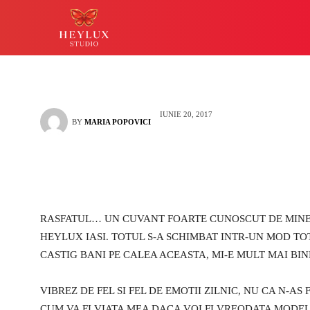
La Heylux am cel
HEYLUX IASI
LUCKY
IUNIE 20, 2017
BY
MARIA POPOVICI
RASFATUL… UN CUVANT FOARTE CUNOSCUT DE MINE
HEYLUX IASI. TOTUL S-A SCHIMBAT INTR-UN MOD TO
CASTIG BANI PE CALEA ACEASTA, MI-E MULT MAI BI
VIBREZ DE FEL SI FEL DE EMOTII ZILNIC, NU CA N-AS
CUM VA FI VIATA MEA DACA VOI FI VREODATA MODEL