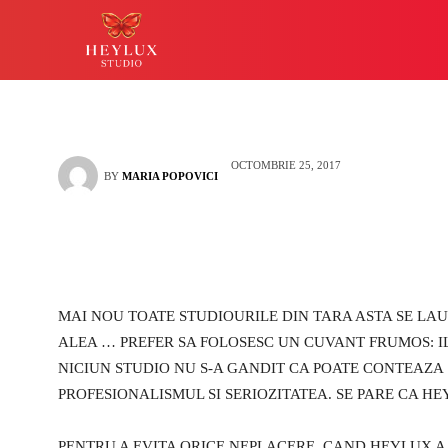
castiguri mari?
HEYLUX IASI
LUCKY
OCTOMBRIE 25, 2017
BY
MARIA POPOVICI
MAI NOU TOATE STUDIOURILE DIN TARA ASTA SE LA
ALEA … PREFER SA FOLOSESC UN CUVANT FRUMOS: ILU
NICIUN STUDIO NU S-A GANDIT CA POATE CONTEAZA 
PROFESIONALISMUL SI SERIOZITATEA. SE PARE CA HE
PENTRU A EVITA ORICE NEPLACERE, CAND HEYLUX A 