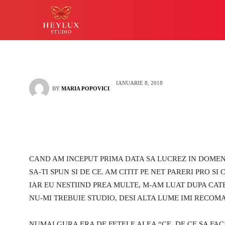
pentru mine
HEYLUX IASI
LUCKY
IANUARIE 8, 2018
BY
MARIA POPOVICI
CAND AM INCEPUT PRIMA DATA SA LUCREZ IN DOMEN
SA-TI SPUN SI DE CE. AM CITIT PE NET PARERI PRO S
IAR EU NESTIIND PREA MULTE, M-AM LUAT DUPA CAT
NU-MI TREBUIE STUDIO, DESI ALTA LUME IMI RECOM
NUMAI GURA ERA DE FETELE ALEA “CE, DE CE SA FACI 