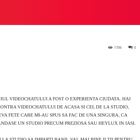
 STUDIO
PREZIOSA
HEYLUX VS ALTE STUDIOURI
M
1706
0
IUL VIDEOCHATULUI A FOST O EXPERIENTA CIUDATA. HAI
I CONTRA VIDEOCHATULUI DE ACASA SI CEL DE LA STUDIO,
EVA FETE CARE MI-AU SPUS SA FAC DE UNA SINGURA, CA
ANDASE UN STUDIO PRECUM PREZIOSA SAU HEYLUX IN IASI.
LA STUDIO SA IMPARTI BANII, VAI, MAI BINE II TII PENTRU