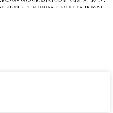
REUSEAM SA CASTIG 60 DE DOLARI PE ZI SI LA PREZIOSA
A AM SI BONUSURI SAPTAMANALE. TOTUL E MAI FRUMOS CU