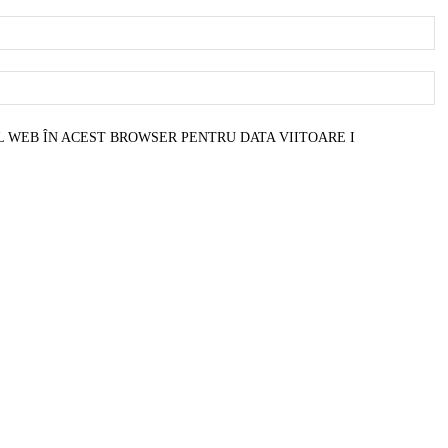
E
W
L WEB ÎN ACEST BROWSER PENTRU DATA VIITOARE I