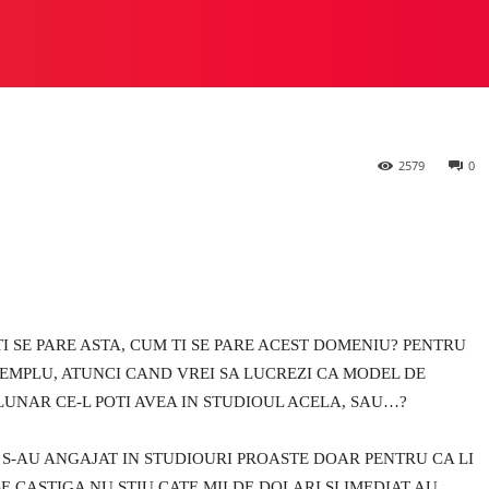
 ofera ce-mi trebuie
 STUDIO
PREZIOSA
HEYLUX VS ALTE STUDIOURI
M
2579
0
TI SE PARE ASTA, CUM TI SE PARE ACEST DOMENIU? PENTRU
EMPLU, ATUNCI CAND VREI SA LUCREZI CA MODEL DE
LUNAR CE-L POTI AVEA IN STUDIOUL ACELA, SAU…?
 S-AU ANGAJAT IN STUDIOURI PROASTE DOAR PENTRU CA LI
E CASTIGA NU STIU CATE MII DE DOLARI SI IMEDIAT AU