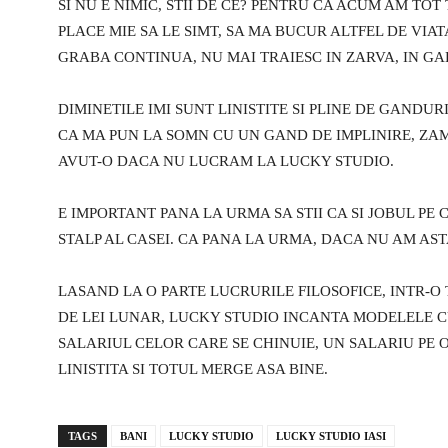
SI NU E NIMIC, STII DE CE? PENTRU CA ACUM AM TOT
PLACE MIE SA LE SIMT, SA MA BUCUR ALTFEL DE VIAT
GRABA CONTINUA, NU MAI TRAIESC IN ZARVA, IN GAL
DIMINETILE IMI SUNT LINISTITE SI PLINE DE GANDU
CA MA PUN LA SOMN CU UN GAND DE IMPLINIRE, ZAMB
AVUT-O DACA NU LUCRAM LA LUCKY STUDIO.
E IMPORTANT PANA LA URMA SA STII CA SI JOBUL PE C
STALP AL CASEI. CA PANA LA URMA, DACA NU AM AST
LASAND LA O PARTE LUCRURILE FILOSOFICE, INTR-O 
DE LEI LUNAR, LUCKY STUDIO INCANTA MODELELE CU 
SALARIUL CELOR CARE SE CHINUIE, UN SALARIU PE 
LINISTITA SI TOTUL MERGE ASA BINE.
TAGS
BANI
LUCKY STUDIO
LUCKY STUDIO IASI