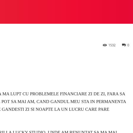
, unde banii sunt 
 STUDIO
PREZIOSA
HEYLUX VS ALTE STUDIOURI
M
1532
0
 MA LUPT CU PROBLEMELE FINANCIARE ZI DE ZI, FARA SA
ERE POT SA MAI AM, CAND GANDUL MEU STA IN PERMANENTA
TE GANDESTI ZI SI NOAPTE LA UN LUCRU CARE PARE
RII LA LUCKY STUDIO, UNDE AM RENUNTAT SA MA MAI