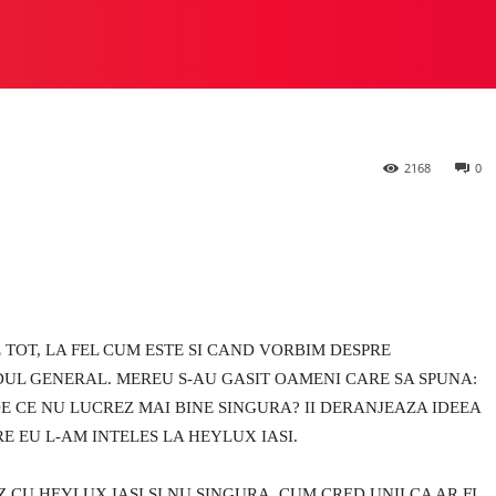
eva sute pe cont pr
 STUDIO
PREZIOSA
HEYLUX VS ALTE STUDIOURI
M
2168
0
 TOT, LA FEL CUM ESTE SI CAND VORBIM DESPRE
UL GENERAL. MEREU S-AU GASIT OAMENI CARE SA SPUNA:
 DE CE NU LUCREZ MAI BINE SINGURA? II DERANJEAZA IDEEA
RE EU L-AM INTELES LA HEYLUX IASI.
Z CU HEYLUX IASI SI NU SINGURA, CUM CRED UNII CA AR FI