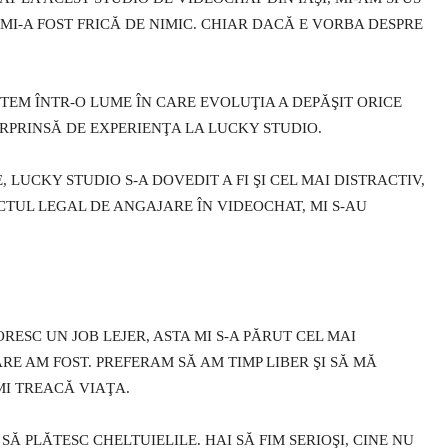
MI-A FOST FRICĂ DE NIMIC. CHIAR DACĂ E VORBA DESPRE
UNTEM ÎNTR-O LUME ÎN CARE EVOLUŢIA A DEPĂŞIT ORICE
URPRINSĂ DE EXPERIENŢA LA LUCKY STUDIO.
, LUCKY STUDIO S-A DOVEDIT A FI ŞI CEL MAI DISTRACTIV,
CTUL LEGAL DE ANGAJARE ÎN VIDEOCHAT, MI S-AU
RESC UN JOB LEJER, ASTA MI S-A PĂRUT CEL MAI
RE AM FOST. PREFERAM SĂ AM TIMP LIBER ŞI SĂ MĂ
MI TREACĂ VIAŢA.
 PLĂTESC CHELTUIELILE. HAI SĂ FIM SERIOŞI, CINE NU