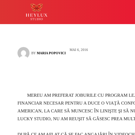
astea!
HEYLUX IASI
LUCKY
MAI 6, 2016
BY
MARIA POPOVICI
MEREU AM PREFERAT JOBURILE CU PROGRAM LEJ
FINANCIAR NECESAR PENTRU A DUCE O VIAŢĂ CONF
AMERICAN, LA CARE SĂ MUNCESC ÎN LINIŞTE ŞI SĂ 
LUCKY STUDIO, NU AM REUŞIT SĂ GĂSESC PREA MULTE
DUPĂ CE AM AFLAT CĂ SE FAC ANGAJĂRI ÎN VIDEOCHA