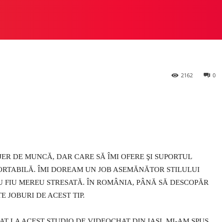
 STUDIO
PREZIOSA
HEYLUX VS ALTE STUDIOURI
M
2162
0
ER DE MUNCĂ, DAR CARE SĂ ÎMI OFERE ŞI SUPORTUL
ORTABILĂ. ÎMI DOREAM UN JOB ASEMĂNĂTOR STILULUI
NU FIU MEREU STRESATĂ. ÎN ROMÂNIA, PÂNĂ SĂ DESCOPĂR
 JOBURI DE ACEST TIP.
T LA ACEST STUDIO DE VIDEOCHAT DIN IAŞI, MI-AM SPUS