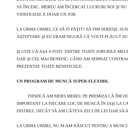
SĂ ÎNCERC. MEREU AM ÎNCERCAT LUCRURI NOI ŞI NU 
VIDEOCHAT, E DOAR UN JOB.
LA URMA URMEI, CE SĂ FI PĂŢIT? SĂ FIM SERIOŞI, S
AŞTEPTARE ŞI EU ERAM SIGURĂ CĂ VOI FI PLĂCUT S
ŞI UITE CĂ AŞA A FOST. DINTRE TOATE JOBURILE MELE
DAR ŞI CEL MAI BENEFIC. CÂND AM SEMNAT CONTRA
PREZENTAT TOATE BENEFICIILE:
UN PROGRAM DE MUNCĂ SUPER-FLEXIBIL
FIINDCĂ AM MERS MEREU PE PREMIZA CĂ ÎMI DO
IMPORTANT LA FIECARE LOC DE MUNCĂ ÎN IAŞI LA CA
DISTREZ, DECÂT SĂ AM CÂTEVA ZECI DE LEI DAR SĂ-
LA URMA URMEI, NU M-AM NĂSCUT PENTRU A MUNCI SĂ