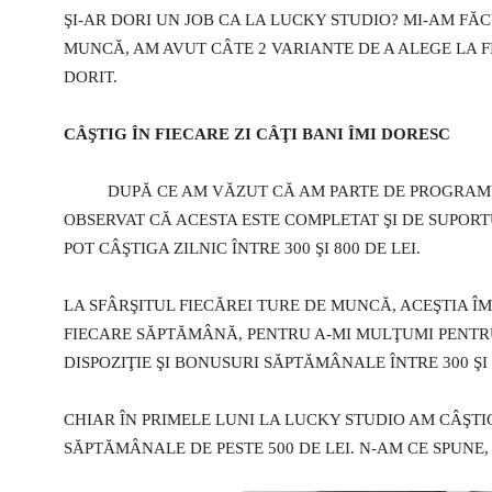
ŞI-AR DORI UN JOB CA LA LUCKY STUDIO? MI-AM FĂ
MUNCĂ, AM AVUT CÂTE 2 VARIANTE DE A ALEGE LA 
DORIT.
CÂŞTIG ÎN FIECARE ZI CÂŢI BANI ÎMI DORESC
DUPĂ CE AM VĂZUT CĂ AM PARTE DE PROGRAMU
OBSERVAT CĂ ACESTA ESTE COMPLETAT ŞI DE SUPORT
POT CÂŞTIGA ZILNIC ÎNTRE 300 ŞI 800 DE LEI.
LA SFÂRŞITUL FIECĂREI TURE DE MUNCĂ, ACEŞTIA ÎM
FIECARE SĂPTĂMÂNĂ, PENTRU A-MI MULŢUMI PENTRU
DISPOZIŢIE ŞI BONUSURI SĂPTĂMÂNALE ÎNTRE 300 ŞI 3
CHIAR ÎN PRIMELE LUNI LA LUCKY STUDIO AM CÂŞTIG
SĂPTĂMÂNALE DE PESTE 500 DE LEI. N-AM CE SPUNE