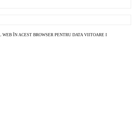
E
W
L WEB ÎN ACEST BROWSER PENTRU DATA VIITOARE I