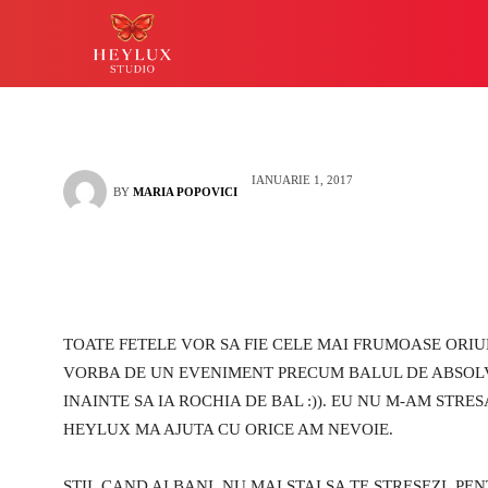
avut bani castiga
HEYLUX IASI
LUCKY
IANUARIE 1, 2017
BY
MARIA POPOVICI
TOATE FETELE VOR SA FIE CELE MAI FRUMOASE ORIU
VORBA DE UN EVENIMENT PRECUM BALUL DE ABSOLVI
INAINTE SA IA ROCHIA DE BAL :)). EU NU M-AM STRE
HEYLUX MA AJUTA CU ORICE AM NEVOIE.
STII, CAND AI BANI, NU MAI STAI SA TE STRESEZI, P