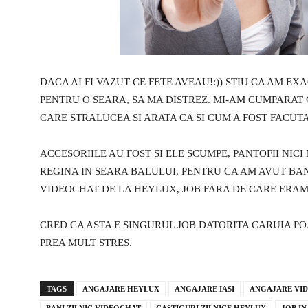
DACA AI FI VAZUT CE FETE AVEAU!:)) STIU CA AM EX
PENTRU O SEARA, SA MA DISTREZ. MI-AM CUMPARAT O 
CARE STRALUCEA SI ARATA CA SI CUM A FOST FACUT
ACCESORIILE AU FOST SI ELE SCUMPE, PANTOFII NICI
REGINA IN SEARA BALULUI, PENTRU CA AM AVUT BAN
VIDEOCHAT DE LA HEYLUX, JOB FARA DE CARE ERAM
CRED CA ASTA E SINGURUL JOB DATORITA CARUIA POA
PREA MULT STRES.
TAGS
ANGAJARE HEYLUX
ANGAJARE IASI
ANGAJARE VID
BANI ZILNIC VIDEOCHAT
CASTIGURI ZILNICE HEYLUX
JOB I