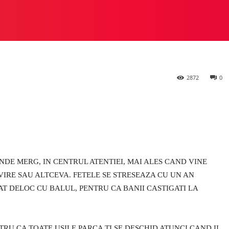
ti la Heylux
 STUDIO
PREZIOSA
HEYLUX VS ALTE STUDIOURI
M
2872
0
NDE MERG, IN CENTRUL ATENTIEI, MAI ALES CAND VINE
RE SAU ALTCEVA. FETELE SE STRESEAZA CU UN AN
SAT DELOC CU BALUL, PENTRU CA BANII CASTIGATI LA
ENTRU CA TOATE USILE PARCA TI SE DESCHID ATUNCI CAND II