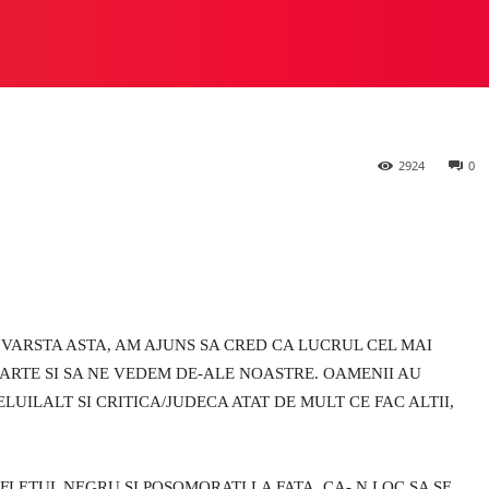
n videochat
 STUDIO
PREZIOSA
HEYLUX VS ALTE STUDIOURI
M
2924
0
 VARSTA ASTA, AM AJUNS SA CRED CA LUCRUL CEL MAI
ARTE SI SA NE VEDEM DE-ALE NOASTRE. OAMENII AU
LUILALT SI CRITICA/JUDECA ATAT DE MULT CE FAC ALTII,
FLETUL NEGRU SI POSOMORATI LA FATA, CA- N LOC SA SE