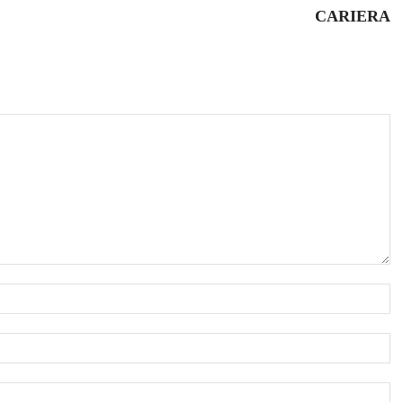
CARIERA
N
E
W