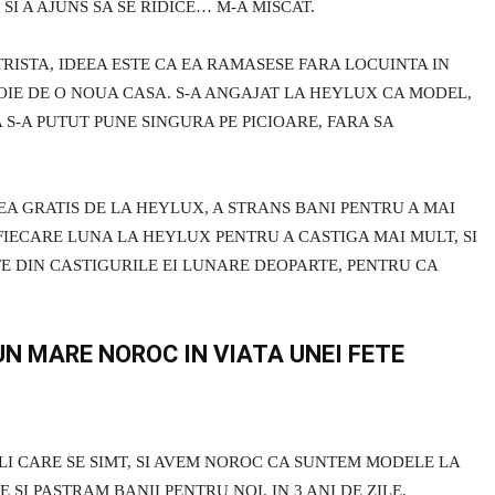
I A AJUNS SA SE RIDICE… M-A MISCAT.
TRISTA, IDEEA ESTE CA EA RAMASESE FARA LOCUINTA IN
VOIE DE O NOUA CASA. S-A ANGAJAT LA HEYLUX CA MODEL,
 S-A PUTUT PUNE SINGURA PE PICIOARE, FARA SA
REA GRATIS DE LA HEYLUX, A STRANS BANI PENTRU A MAI
T FIECARE LUNA LA HEYLUX PENTRU A CASTIGA MAI MULT, SI
E DIN CASTIGURILE EI LUNARE DEOPARTE, PENTRU CA
N MARE NOROC IN VIATA UNEI FETE
I CARE SE SIMT, SI AVEM NOROC CA SUNTEM MODELE LA
 SI PASTRAM BANII PENTRU NOI. IN 3 ANI DE ZILE,