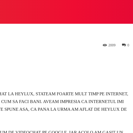
 din ele
 STUDIO
PREZIOSA
HEYLUX VS ALTE STUDIOURI
M
2009
0
T LA HEYLUX, STATEAM FOARTE MULT TIMP PE INTERNET,
E CUM SA FACI BANI. AVEAM IMPRESIA CA INTERNETUL IMI
TE SPUNE ASA, CA PANA LA URMA AM AFLAT DE HEYLUX DE
RUM DE VIDEOCHAT PE GOOGLE, IAR ACOLO AM GASIT UN