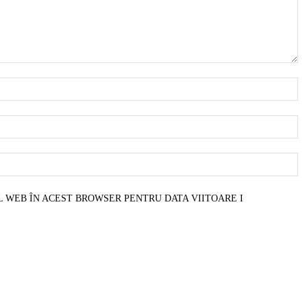
N
E
W
L WEB ÎN ACEST BROWSER PENTRU DATA VIITOARE I