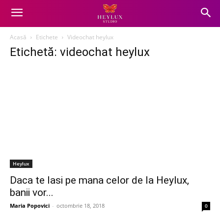
Acasă
Etichete
Videochat heylux
Etichetă: videochat heylux
Heylux
Daca te lasi pe mana celor de la Heylux,
banii vor...
Maria Popovici
-
octombrie 18, 2018
0