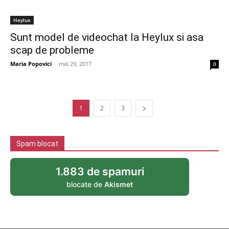
Heylux
Sunt model de videochat la Heylux si asa
scap de probleme
Maria Popovici
-
mai 29, 2017
0
1
2
3
Spam blocat
1.883 de spamuri
blocate de
Akismet