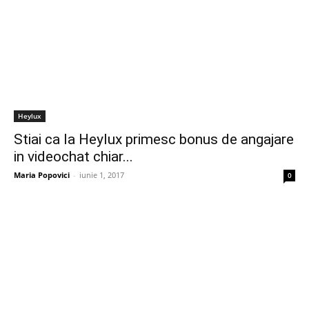
Heylux
Stiai ca la Heylux primesc bonus de angajare
in videochat chiar...
Maria Popovici
-
iunie 1, 2017
0