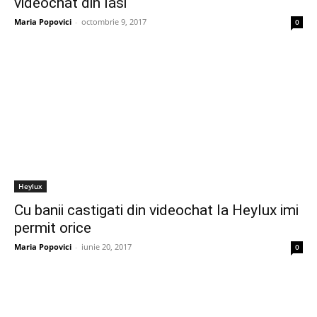
videochat din Iasi
Maria Popovici
-
octombrie 9, 2017
0
Heylux
Cu banii castigati din videochat la Heylux imi
permit orice
Maria Popovici
-
iunie 20, 2017
0