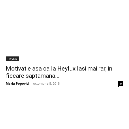
Heylux
Motivatie asa ca la Heylux Iasi mai rar, in
fiecare saptamana...
Maria Popovici
-
octombrie 8, 2018
0