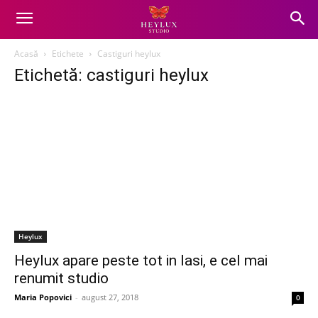
Acasă
Etichete
Castiguri heylux
Etichetă: castiguri heylux
Heylux
Heylux apare peste tot in Iasi, e cel mai
renumit studio
Maria Popovici
-
august 27, 2018
0