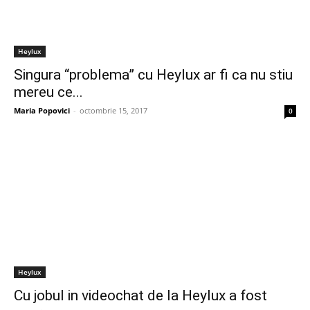
Heylux
Singura “problema” cu Heylux ar fi ca nu stiu
mereu ce...
Maria Popovici
-
octombrie 15, 2017
0
Heylux
Cu jobul in videochat de la Heylux a fost