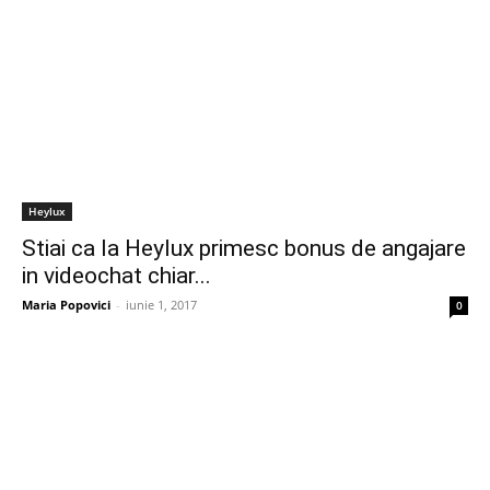
Heylux
Stiai ca la Heylux primesc bonus de angajare
in videochat chiar...
Maria Popovici
-
iunie 1, 2017
0