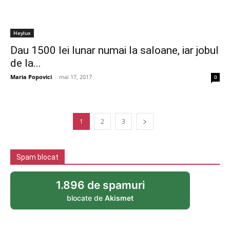
Heylux
Dau 1500 lei lunar numai la saloane, iar jobul
de la...
Maria Popovici
-
mai 17, 2017
0
1
2
3
Spam blocat
1.896 de spamuri
blocate de
Akismet