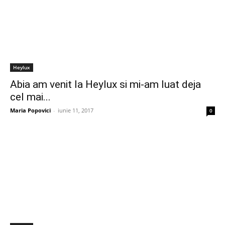
Heylux
Abia am venit la Heylux si mi-am luat deja
cel mai...
Maria Popovici
-
iunie 11, 2017
0